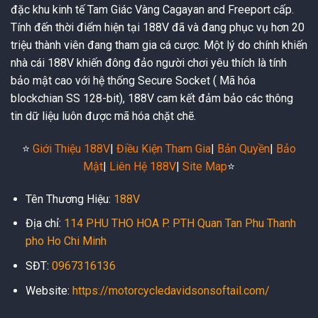
đặc khu kinh tế Tam Giác Vàng Cagayan and Freeport cấp.
Tính đến thời điểm hiện tại 188V đã và đang phục vụ hơn 20
triệu thành viên đang tham gia cá cược. Một lý do chính khiến
nhà cái 188V khiến đông đảo người chơi yêu thích là tính
bảo mật cao với hệ thống Secure Socket ( Mã hóa
blockchian SS 128-bit), 188V cam kết đảm bảo các thông
tin dữ liệu luôn được mã hóa chặt chẽ.
⭐️
Giới Thiệu 188V
|
Điều Kiện Tham Gia
|
Bản Quyền
|
Bảo
Mật
|
Liên Hệ 188V
|
Site Map
⭐️
Tên Thương Hiệu:
188V
Địa chỉ:
114 PHU THO HOA P. PTH Quan Tan Phu Thanh
pho Ho Chi Minh
SĐT:
0967316136
Website:
https://motorcycledavidsonsoftail.com/