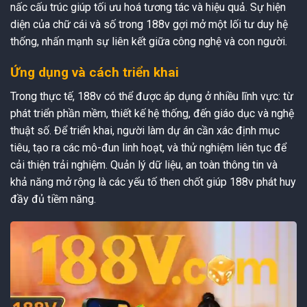
nấc cấu trúc giúp tối ưu hoá tương tác và hiệu quả. Sự hiện
diện của chữ cái và số trong 188v gợi mở một lối tư duy hệ
thống, nhấn mạnh sự liên kết giữa công nghệ và con người.
Ứng dụng và cách triển khai
Trong thực tế, 188v có thể được áp dụng ở nhiều lĩnh vực: từ
phát triển phần mềm, thiết kế hệ thống, đến giáo dục và nghệ
thuật số. Để triển khai, người làm dự án cần xác định mục
tiêu, tạo ra các mô-đun linh hoạt, và thử nghiệm liên tục để
cải thiện trải nghiệm. Quản lý dữ liệu, an toàn thông tin và
khả năng mở rộng là các yếu tố then chốt giúp 188v phát huy
đầy đủ tiềm năng.