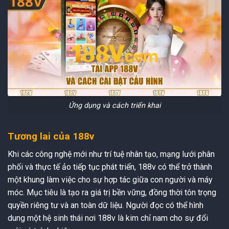
Ứng dụng và cách triển khai
Tương lai của 188v
Khi các công nghệ mới như trí tuệ nhân tạo, mạng lưới phân
phối và thực tế ảo tiếp tục phát triển, 188v có thể trở thành
một khung làm việc cho sự hợp tác giữa con người và máy
móc. Mục tiêu là tạo ra giá trị bền vững, đồng thời tôn trọng
quyền riêng tư và an toàn dữ liệu. Người đọc có thể hình
dung một hệ sinh thái nơi 188v là kim chỉ nam cho sự đổi