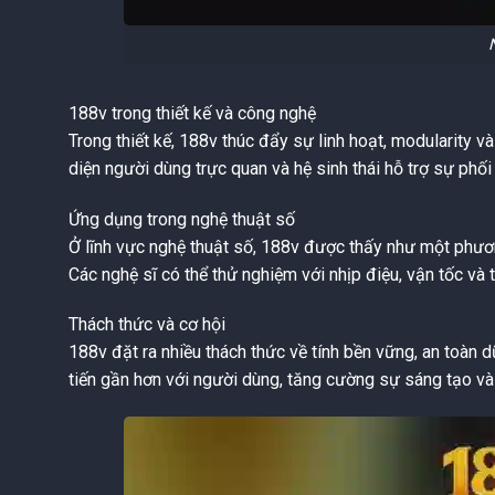
188v trong thiết kế và công nghệ
Trong thiết kế, 188v thúc đẩy sự linh hoạt, modularity v
diện người dùng trực quan và hệ sinh thái hỗ trợ sự ph
Ứng dụng trong nghệ thuật số
Ở lĩnh vực nghệ thuật số, 188v được thấy như một phương
Các nghệ sĩ có thể thử nghiệm với nhịp điệu, vận tốc và 
Thách thức và cơ hội
188v đặt ra nhiều thách thức về tính bền vững, an toàn 
tiến gần hơn với người dùng, tăng cường sự sáng tạo v