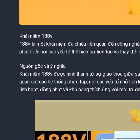
Khái niệm 188v
188v là một khái niệm đa chiều liên quan đến công nghệ, 
phát triển nơi các yếu tố thể hiện sự liên tục và thay đổi
Nguồn gốc và ý nghĩa
Khái niệm 188v được hình thành từ sự giao thoa giữa sự
quan sát các hệ thống phức tạp, nơi các yếu tố nhỏ liên 
linh hoạt, đồng nhất và khả năng thích ứng với môi trườn