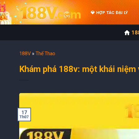
Skip
to
💎 HỢP TÁC ĐẠI LÝ
content
18
188V
»
Thể Thao
Khám phá 188v: một khái niệm v
17
Th07