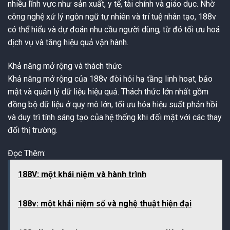
nhiều lĩnh vực như sản xuất, y tế, tài chính và giáo dục. Nhờ
công nghệ xử lý ngôn ngữ tự nhiên và trí tuệ nhân tạo, 188v
có thể hiểu và dự đoán nhu cầu người dùng, từ đó tối ưu hoá
dịch vụ và tăng hiệu quả vận hành.
Khả năng mở rộng và thách thức
Khả năng mở rộng của 188v đòi hỏi hạ tầng linh hoạt, bảo
mật và quản lý dữ liệu hiệu quả. Thách thức lớn nhất gồm
đồng bộ dữ liệu ở quy mô lớn, tối ưu hóa hiệu suất phản hồi
và duy trì tính sáng tạo của hệ thống khi đối mặt với các thay
đổi thị trường.
Đọc Thêm:
188V: một khái niệm và hành trình
188v: một khái niệm số và nghệ thuật hiện đại