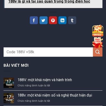
188v là gì và tại sao quan trọng trong điện học
BÀI VIẾT MỚI
188V: một khái niệm và hành trình
17
Th07
188V:
Chức năng bình luận bị tắt
một
khái
188v: một khái niệm số và nghệ thuật hiện đại
17
niệm
Th07
188v:
Chức năng bình luận bị tắt
và
một
hành