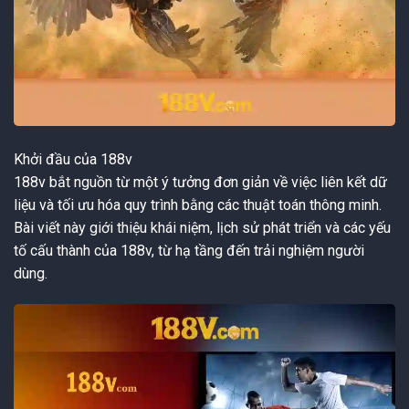
Khởi đầu của 188v
188v bắt nguồn từ một ý tưởng đơn giản về việc liên kết dữ
liệu và tối ưu hóa quy trình bằng các thuật toán thông minh.
Bài viết này giới thiệu khái niệm, lịch sử phát triển và các yếu
tố cấu thành của 188v, từ hạ tầng đến trải nghiệm người
dùng.