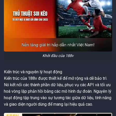
Khởi đầu của 188v
Kiến trúc và nguyên lý hoạt động
Kiến trúc của 188v được thiết kế để mở rộng và dễ bảo trì.
Nó kết nối các thành phần dữ liệu, phục vụ các API và tối ưu
hoá vòng lặp phản hồi bằng các mô hình dự đoán. Nguyên lý
hoạt động tập trung vào sự tương tác giữa dữ liệu, tính năng
và giao diện người dùng để mang lại hiệu quả cao.