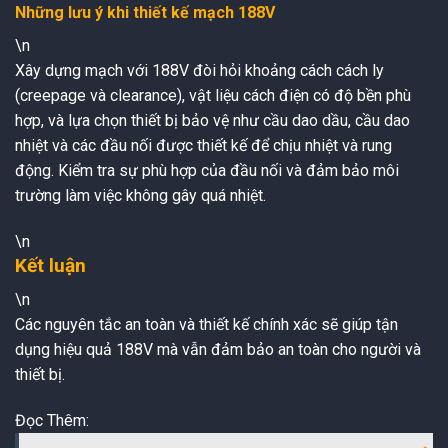
Những lưu ý khi thiết kế mạch 188V
\n
Xây dựng mạch với 188V đòi hỏi khoảng cách cách ly
(creepage và clearance), vật liệu cách điện có độ bền phù
hợp, và lựa chọn thiết bị bảo vệ như cầu dao dầu, cầu dao
nhiệt và các đầu nối được thiết kế để chịu nhiệt và rung
động. Kiểm tra sự phù hợp của đầu nối và đảm bảo môi
trường làm việc không gây quá nhiệt.
\n
Kết luận
\n
Các nguyên tắc an toàn và thiết kế chính xác sẽ giúp tận
dụng hiệu quả 188V mà vẫn đảm bảo an toàn cho người và
thiết bị.
Đọc Thêm: