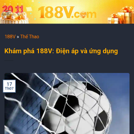
Skip
to
content
188V
»
Thể Thao
Khám phá 188V: Điện áp và ứng dụng
17
Th07