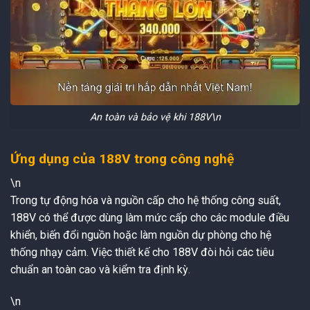
An toàn và bảo vệ khi 188V\n
Ứng dụng của 188V trong công nghệ
\n
Trong tự động hóa và nguồn cấp cho hệ thống công suất,
188V có thể được dùng làm mức cấp cho các module điều
khiển, biến đổi nguồn hoặc làm nguồn dự phòng cho hệ
thống nhạy cảm. Việc thiết kế cho 188V đòi hỏi các tiêu
chuẩn an toàn cao và kiểm tra định kỳ.
\n