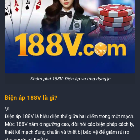
Khám phá 188V: Điện áp và ứng dụng\n
Điện áp 188V là gì?
\n
Điện áp 188V là hiệu điện thế giữa hai điểm trong một mạch.
Mức 188V nằm ở ngưỡng cao, đòi hỏi các biện pháp cách ly,
thiết kế mạch đúng chuẩn và thiết bị bảo vệ để giảm rủi ro
cho người và thiết bị.