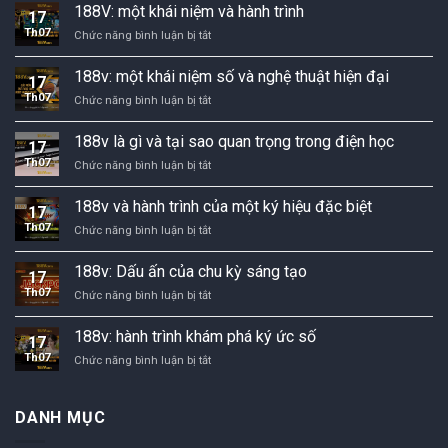
188V: một khái niệm và hành trình
17
Th07
188V:
Chức năng bình luận bị tắt
một
khái
188v: một khái niệm số và nghệ thuật hiện đại
17
niệm
Th07
188v:
Chức năng bình luận bị tắt
và
một
hành
khái
trình
188v là gì và tại sao quan trọng trong điện học
17
niệm
Th07
188v
Chức năng bình luận bị tắt
số
là
và
gì
nghệ
188v và hành trình của một ký hiệu đặc biệt
17
và
thuật
Th07
188v
Chức năng bình luận bị tắt
tại
hiện
và
sao
đại
hành
quan
188v: Dấu ấn của chu kỳ sáng tạo
17
trình
trọng
Th07
188v:
Chức năng bình luận bị tắt
của
trong
Dấu
một
điện
ấn
ký
188v: hành trình khám phá ký ức số
học
17
của
hiệu
Th07
188v:
Chức năng bình luận bị tắt
chu
đặc
hành
kỳ
biệt
trình
sáng
khám
tạo
DANH MỤC
phá
ký