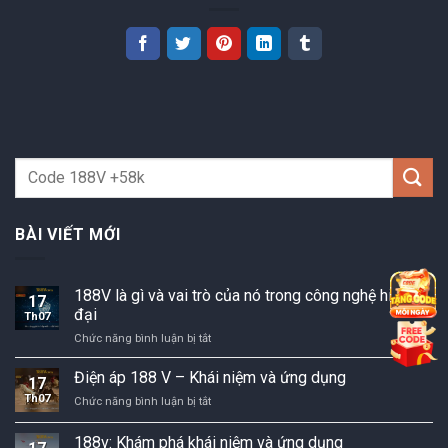
BÀI VIẾT MỚI
188V là gì và vai trò của nó trong công nghệ hiện
17
đại
Th07
188V
Chức năng bình luận bị tắt
là
gì
Điện áp 188 V – Khái niệm và ứng dụng
17
và
Th07
Điện
Chức năng bình luận bị tắt
vai
áp
trò
188
188v: Khám phá khái niệm và ứng dụng
của