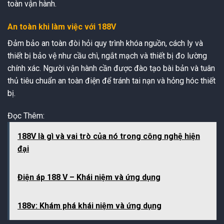
toàn vận hành.
An toàn khi làm việc với 188V
Đảm bảo an toàn đòi hỏi quy trình khóa nguồn, cách ly và
thiết bị bảo vệ như cầu chì, ngắt mạch và thiết bị đo lường
chính xác. Người vận hành cần được đào tạo bài bản và tuân
thủ tiêu chuẩn an toàn điện để tránh tai nạn và hỏng hóc thiết
bị.
Đọc Thêm:
188V là gì và vai trò của nó trong công nghệ hiện
đại
Điện áp 188 V – Khái niệm và ứng dụng
188v: Khám phá khái niệm và ứng dụng