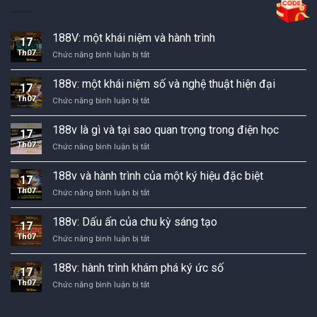
188V: một khái niệm và hành trình
17
Th07
188V:
Chức năng bình luận bị tắt
một
khái
188v: một khái niệm số và nghệ thuật hiện đại
17
niệm
Th07
188v:
Chức năng bình luận bị tắt
và
một
hành
khái
trình
188v là gì và tại sao quan trọng trong điện học
17
niệm
Th07
188v
Chức năng bình luận bị tắt
số
là
và
gì
nghệ
188v và hành trình của một ký hiệu đặc biệt
17
và
thuật
Th07
188v
Chức năng bình luận bị tắt
tại
hiện
và
sao
đại
hành
quan
188v: Dấu ấn của chu kỳ sáng tạo
17
trình
trọng
Th07
188v:
Chức năng bình luận bị tắt
của
trong
Dấu
một
điện
ấn
ký
188v: hành trình khám phá ký ức số
học
17
của
hiệu
Th07
188v:
Chức năng bình luận bị tắt
chu
đặc
hành
kỳ
biệt
trình
sáng