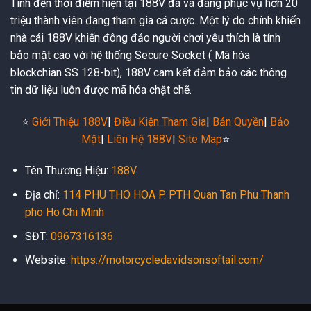
Tính đến thời điểm hiện tại 188V đã và đang phục vụ hơn 20
triệu thành viên đang tham gia cá cược. Một lý do chính khiến
nhà cái 188V khiến đông đảo người chơi yêu thích là tính
bảo mật cao với hệ thống Secure Socket ( Mã hóa
blockchian SS 128-bit), 188V cam kết đảm bảo các thông
tin dữ liệu luôn được mã hóa chặt chẽ.
⭐️
Giới Thiệu 188V
|
Điều Kiện Tham Gia
|
Bản Quyền
|
Bảo
Mật
|
Liên Hệ 188V
|
Site Map
⭐️
Tên Thương Hiệu:
188V
Địa chỉ:
114 PHU THO HOA P. PTH Quan Tan Phu Thanh
pho Ho Chi Minh
SĐT:
0967316136
Website:
https://motorcycledavidsonsoftail.com/