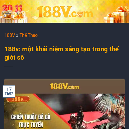
Skip
to
content
188V
»
Thể Thao
188v: một khái niệm sáng tạo trong thế
giới số
17
Th07