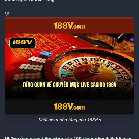
\n
Khái niệm nền tảng của 188v\n