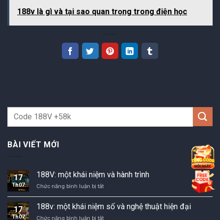
188v là gì và tại sao quan trọng trong điện học
BÀI VIẾT MỚI
188V: một khái niệm và hành trình
17
Th07
188V:
Chức năng bình luận bị tắt
một
khái
188v: một khái niệm số và nghệ thuật hiện đại
17
niệm
Th07
188v:
Chức năng bình luận bị tắt
và