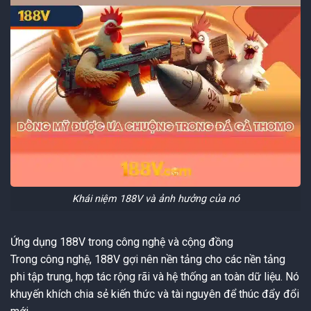
Khái niệm 188V và ảnh hưởng của nó
Ứng dụng 188V trong công nghệ và cộng đồng
Trong công nghệ, 188V gợi nên nền tảng cho các nền tảng
phi tập trung, hợp tác rộng rãi và hệ thống an toàn dữ liệu. Nó
khuyến khích chia sẻ kiến thức và tài nguyên để thúc đẩy đổi