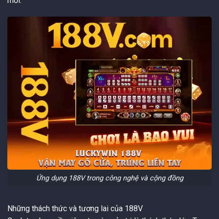
mới.
Ứng dụng 188V trong công nghệ và cộng đồng
Những thách thức và tương lai của 188V