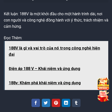
Kết luận: 188V là một khởi đầu cho một hành trình dài, nơi
con người và công nghệ đồng hành với ý thức, trách nhiệm và
cảm hứng.
Đọc Thêm:
188V là gì và vai trò của nó trong công nghệ hiện
đại
Điện áp 188 V – Khái niệm và ứng dụng
188v: Khám phá khái niệm và ứng dụng