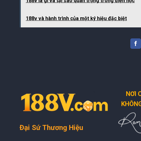
188v là gì và tại sao quan trọng trong điện học
188v và hành trình của một ký hiệu đặc biệt
NƠI 
KHÔNG
Đại Sứ Thương Hiệu