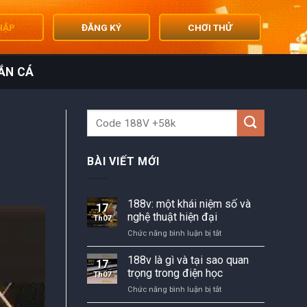
HẬP
ĐĂNG KÝ
CHƠI THỬ
ẮN CÁ
BÀI VIẾT MỚI
188v: một khái niệm số và
17
nghệ thuật hiện đại
Th07
188v:
Chức năng bình luận bị tắt
một
khái
188v là gì và tại sao quan
17
niệm
trọng trong điện học
Th07
số
188v
Chức năng bình luận bị tắt
và
là
nghệ