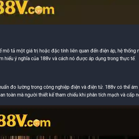
 mô tả một giá trị hoặc đặc tính liên quan đến điện áp, hệ thống
tìm hiểu ý nghĩa của 188v và cách nó được áp dụng trong thực tế.
huẩn đo lường trong công nghiệp điện và điện tử. 188v có thể ám
n toàn mà người thiết kế tham chiếu khi phân tích mạch và cấp n