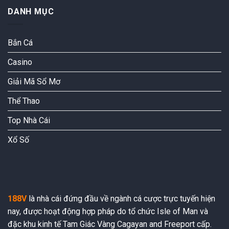
sáng
khám
tạo
DANH MỤC
phá
ký
ức
Bắn Cá
số
Casino
Giải Mã Sổ Mơ
Thể Thao
Top Nhà Cái
Xổ Số
188V
là nhà cái đứng đầu về ngành cá cược trực tuyến hiện
nay, được hoạt động hợp pháp do tổ chức Isle of Man và
đặc khu kinh tế Tam Giác Vàng Cagayan and Freeport cấp.