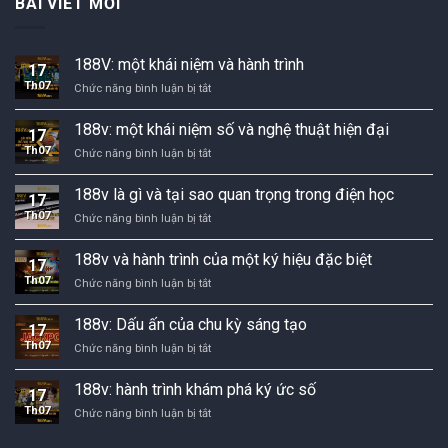
BÀI VIẾT MỚI
188V: một khái niệm và hành trình
17
Th07
188V:
Chức năng bình luận bị tắt
một
khái
188v: một khái niệm số và nghệ thuật hiện đại
17
niệm
Th07
188v:
Chức năng bình luận bị tắt
và
một
hành
khái
trình
188v là gì và tại sao quan trọng trong điện học
17
niệm
Th07
188v
Chức năng bình luận bị tắt
số
là
và
gì
nghệ
188v và hành trình của một ký hiệu đặc biệt
17
và
thuật
Th07
188v
Chức năng bình luận bị tắt
tại
hiện
và
sao
đại
hành
quan
188v: Dấu ấn của chu kỳ sáng tạo
17
trình
trọng
Th07
188v:
Chức năng bình luận bị tắt
của
trong
Dấu
một
điện
ấn
ký
188v: hành trình khám phá ký ức số
học
17
của
hiệu
Th07
188v:
Chức năng bình luận bị tắt
chu
đặc
hành
kỳ
biệt
trình