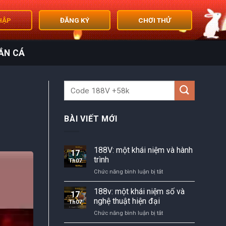
HẬP
ĐĂNG KÝ
CHƠI THỬ
ẮN CÁ
BÀI VIẾT MỚI
188V: một khái niệm và hành
17
trình
Th07
188V:
Chức năng bình luận bị tắt
một
khái
188v: một khái niệm số và
17
niệm
nghệ thuật hiện đại
Th07
và
188v:
Chức năng bình luận bị tắt
hành
một
trình