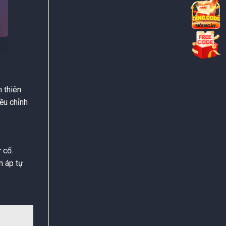
n thiên
ều chỉnh
 cố.
n áp tự