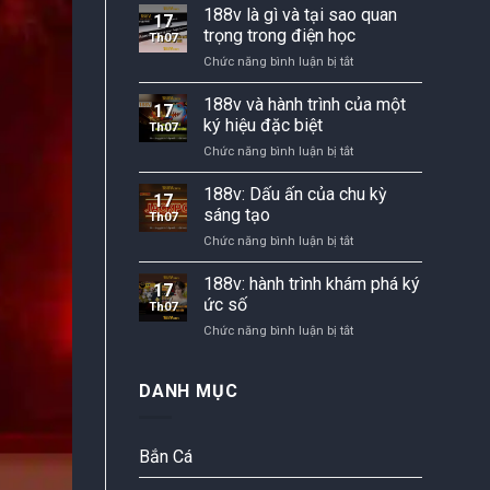
khái
188v là gì và tại sao quan
17
niệm
trọng trong điện học
Th07
số
188v
Chức năng bình luận bị tắt
và
là
nghệ
gì
188v và hành trình của một
thuật
17
và
hiện
ký hiệu đặc biệt
Th07
tại
đại
188v
Chức năng bình luận bị tắt
sao
và
quan
hành
188v: Dấu ấn của chu kỳ
trọng
17
trình
trong
sáng tạo
Th07
của
điện
188v:
Chức năng bình luận bị tắt
một
học
Dấu
ký
ấn
188v: hành trình khám phá ký
hiệu
17
của
đặc
ức số
Th07
chu
biệt
188v:
Chức năng bình luận bị tắt
kỳ
hành
sáng
trình
tạo
khám
DANH MỤC
phá
ký
ức
Bắn Cá
số