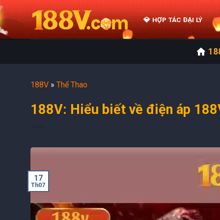
Skip
to
💎 HỢP TÁC ĐẠI LÝ
content
18
188V
»
Thể Thao
188V: Hiểu biết về điện áp 188
17
Th07