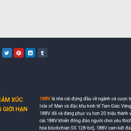
188V
là nhà cái đứng đầu về ngành cá cược t
CẢM XÚC
Isle of Man và đặc khu kinh tế Tam Giác Vàng
 GIỚI HẠN
188V đã và đang phục vụ hơn 20 triệu thành v
cái 188V khiến đông đảo người chơi yêu thích
hóa blockchian SS 128-bit), 188V cam kết đả