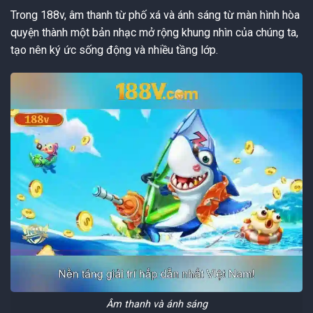
Trong 188v, âm thanh từ phố xá và ánh sáng từ màn hình hòa
quyện thành một bản nhạc mở rộng khung nhìn của chúng ta,
tạo nên ký ức sống động và nhiều tầng lớp.
Âm thanh và ánh sáng