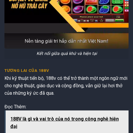
Kết nối giữa quá khứ và hiện tại
TƯƠNG LAI CỦA 188V
Khi kỹ thuật tiến bộ, 188v có thể trở thành một ngôn ngữ mới
cho nghệ thuật, giáo dục và cộng đồng, vẫn giữ lại hơi thở
của những ký ức đã qua.
Đọc Thêm:
188V là gì và vai trò của nó trong công nghệ hiện
đại